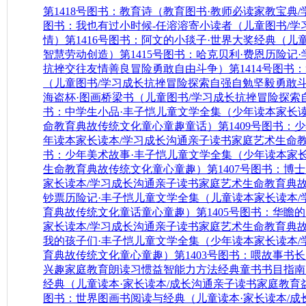
第1418号图书：教育诗（教育图书·教师必读家教宝典
图书：我也有过小时候-任溶溶寄小读者（儿童图书/
情）
第1416号图书：阿文的小毯子·世界大奖经典（儿
智慧劳动创造）
第1415号图书：哈克贝利·费恩历险记
抗挫交往友情善良冒险勇敢自由斗争）
第1414号图
（儿童图书/学习成长抗挫冒险探索自强自勉坚毅勇敢
海盗杯·图画桥梁书（儿童图书/学习成长抗挫冒险探索
书：中学生小品·丰子恺儿童文学全集（少年读本家长
命教育典故传统文化童心童趣童话）
第1409号图书
年读本家长读本/学习成长沟通亲子读书家庭艺术生命
书：少年美术故事·丰子恺儿童文学全集（少年读本家
生命教育典故传统文化童心童趣）
第1407号图书：博
家长读本/学习成长沟通亲子读书家庭艺术生命教育典
钞票历险记·丰子恺儿童文学全集（儿童读本家长读本
育典故传统文化童话童心童趣）
第1405号图书：华瞻
家长读本/学习成长沟通亲子读书家庭艺术生命教育典
我的孩子们·丰子恺儿童文学全集（少年读本家长读本
育典故传统文化童心童趣）
第1403号图书：喂故事书
兴趣家庭教育朗读习惯益智能力方法经典童书书目指南
经典（儿童读本·家长读本/成长沟通亲子读书家庭教育
图书：世界图画书阅读与经典（儿童读本·家长读本/