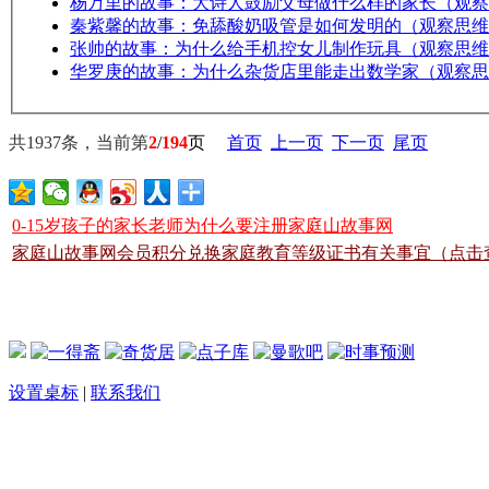
杨万里的故事：大诗人鼓励父母做什么样的家长（观察
秦紫馨的故事：免舔酸奶吸管是如何发明的（观察思维
张帅的故事：为什么给手机控女儿制作玩具（观察思维
华罗庚的故事：为什么杂货店里能走出数学家（观察思
共1937条，当前第
2
/
194
页
首页
上一页
下一页
尾页
0-15岁孩子的家长老师为什么要注册家庭山故事网
家庭山故事网会员积分兑换家庭教育等级证书有关事宜（点击
设置桌标
|
联系我们