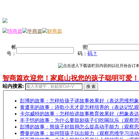
情商篇
学商篇
财商篇
帐
密
号：
码：
码？
智商篇欢迎您！家庭山祝您的孩子聪明可爱！
站内搜索:
搜 索
彭博的故事：怎样给孩子讲故事效果好（表达思维想象
黄遵宪的故事：诗歌小天才是怎样培养的（表达记忆观
卡尔威特的故事：怎样给讲故事教育效果好（想象表达
丰子恺的故事：为什么要鼓励孩子们吃喝玩乐（观察思
彭博的故事：熊孩子好鼓捣怎么提高动手能力（观察思
费曼的故事：如何陪孩子玩出能力（观察思维学习活动