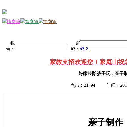
情商篇
智商篇
学商篇
帐
密
号：
码：
码？
家教支招欢迎您！家庭山祝
好家长陪孩子玩：亲子
点击：21794
时间：2014
亲子制作