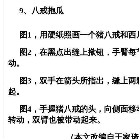
9
、八戒抱瓜
图
1
，用硬纸照画一个猪八戒和西
图
2
，在黑点出缝上揿钮，手臂每
动。
图
3
，双手在箭头所指出，缝上两
起。
图
4
，手握猪八戒的头，向侧面移
转动，双臂也被带动起来。
（本文改编自王家琦