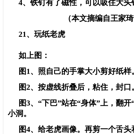
4
、铁钉有了磁性，可以吸住大头
（本文摘编自王家琦
21
、玩纸老虎
如上图：
图
1
、照自己的手掌大小剪好纸样
图
2
、按虚线折叠后，粘住，封口
图
3
、“下巴”站在“身体”上，翻开
小洞。
图
4
、给老虎画像。再剪一个舌头