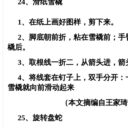
24
、滑纸雪橇
1
、在纸上画好图样，剪下来。
2
、脚底朝前折，粘在雪橇前；手
橇后。
3
、取根线一折二，从箭头进，箭
4
、将线套在钉子上，双手分开：
雪橇就向前滑动起来
（本文摘编自王家琦
25
、旋转盘蛇