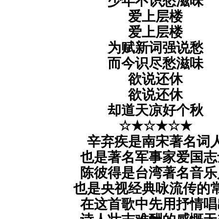
少年不识愁滋味
爱上层楼
爱上层楼
为赋新词强说愁
而今识尽愁滋味
欲说还休
欲说还休
却道天凉好个秋
☆★☆★☆★
辛弃疾是南宋著名词
也是著名军事家爱国志
陈彼得是台湾著名音乐
也是央视经典咏流传的
在这首歌中先用抒情唱