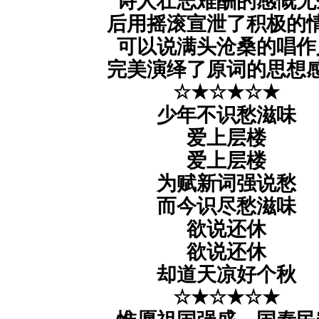
诗人壮志难酬的感慨无
后用摇滚宣泄了积极的
可以说满头沧桑的唱作
完美演绎了原词的思想
☆★☆★☆★
少年不识愁滋味
爱上层楼
爱上层楼
为赋新词强说愁
而今识尽愁滋味
欲说还休
欲说还休
却道天凉好个秋
☆★☆★☆★