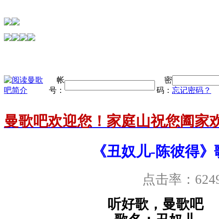
帐
密
号：
码：
忘记密码？
曼歌吧欢迎您！家庭山祝您阖家
《丑奴儿-陈彼得》
点击率：624
听好歌，曼歌吧