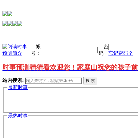
帐
密
号：
码：
忘记密码？
时事预测猜猜看欢迎您！家庭山祝您的孩子前
站内搜索:
搜 索
最新时事
最热时事