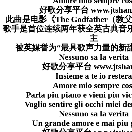
Amore mio sempre cos
好歌分享平台 www.jtshan
此曲是电影《The Godfather（
歌手是首位连续两年获全英古典音
主
被英媒誉为“最具歌声力量的新
Nessuno sa la verita
好歌分享平台 www.jtshan
Insieme a te io restera
Amore mio sempre cos
Parla piu piano e vieni piu vi
Voglio sentire gli occhi miei de
Nessuno sa la verita
Un grande amore e mai piu