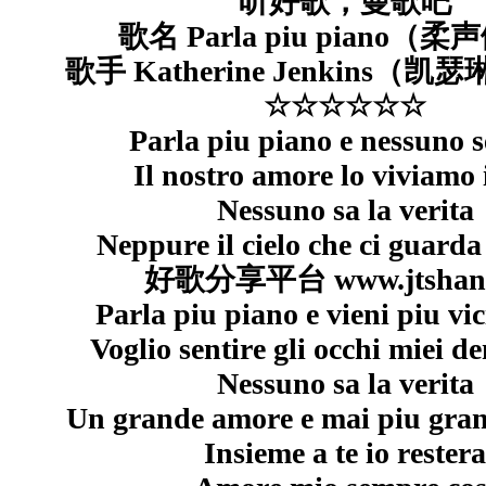
听好歌，曼歌吧
歌名 Parla piu piano（
歌手 Katherine Jenkins（
☆☆☆☆☆☆
Parla piu piano e nessuno s
Il nostro amore lo viviamo i
Nessuno sa la verita
Neppure il cielo che ci guarda
好歌分享平台 www.jtshan
Parla piu piano e vieni piu vi
Voglio sentire gli occhi miei de
Nessuno sa la verita
Un grande amore e mai piu gran
Insieme a te io restera