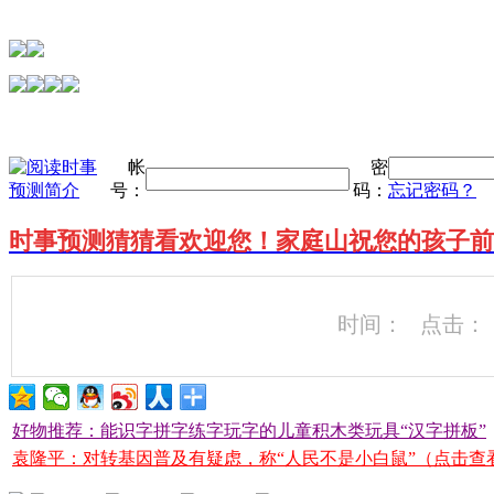
帐
密
号：
码：
忘记密码？
时事预测猜猜看欢迎您！家庭山祝您的孩子前
时间： 点击：
好物推荐：能识字拼字练字玩字的儿童积木类玩具“汉字拼板”
袁隆平：对转基因普及有疑虑，称“人民不是小白鼠”（点击查