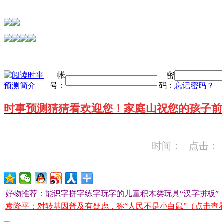
帐
密
号：
码：
忘记密码？
时事预测猜猜看欢迎您！家庭山祝您的孩子前
时间： 点击：
好物推荐：能识字拼字练字玩字的儿童积木类玩具“汉字拼板”
袁隆平：对转基因普及有疑虑，称“人民不是小白鼠”（点击查